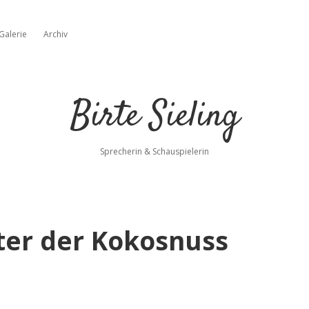
Galerie
Archiv
own-Menü öffnen
Birte Sieling
Sprecherin & Schauspielerin
tter der Kokosnuss